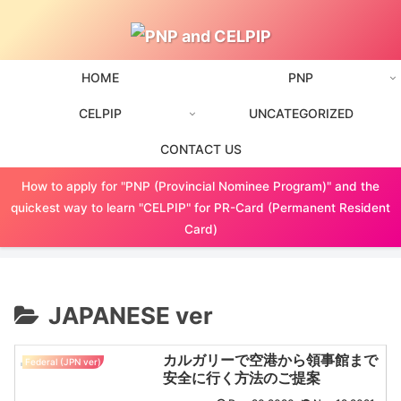
HOME
PNP
CELPIP
UNCATEGORIZED
CONTACT US
How to apply for "PNP (Provincial Nominee Program)" and the
quickest way to learn "CELPIP" for PR-Card (Permanent Resident
Card)
JAPANESE ver
カルガリーで空港から領事館まで
Federal (JPN ver)
安全に行く方法のご提案