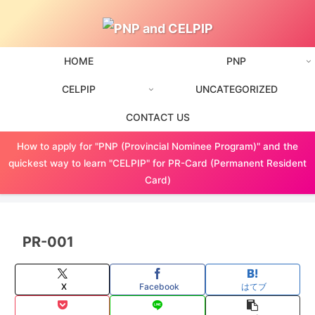
HOME
PNP
CELPIP
UNCATEGORIZED
CONTACT US
How to apply for "PNP (Provincial Nominee Program)" and the
quickest way to learn "CELPIP" for PR-Card (Permanent Resident
Card)
PR-001
X
Facebook
はてブ