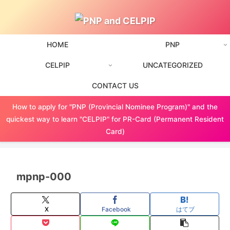
HOME
PNP
CELPIP
UNCATEGORIZED
CONTACT US
How to apply for "PNP (Provincial Nominee Program)" and the
quickest way to learn "CELPIP" for PR-Card (Permanent Resident
Card)
mpnp-000
X
Facebook
はてブ