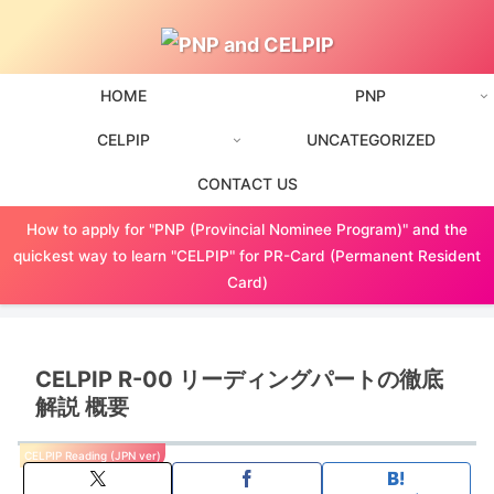
HOME
PNP
CELPIP
UNCATEGORIZED
CONTACT US
How to apply for "PNP (Provincial Nominee Program)" and the
quickest way to learn "CELPIP" for PR-Card (Permanent Resident
Card)
CELPIP R-00 リーディングパートの徹底
解説 概要
CELPIP Reading (JPN ver)