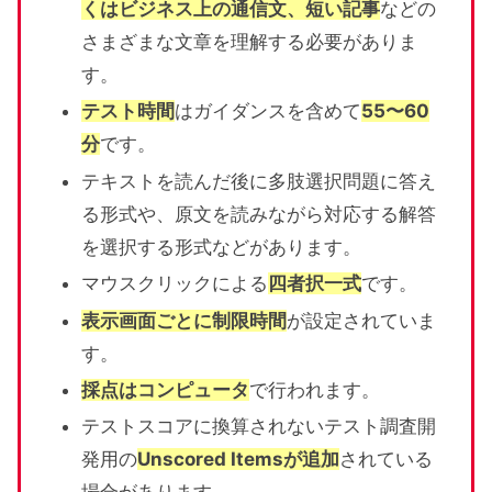
くはビジネス上の通信文、短い記事
などの
さまざまな文章を理解する必要がありま
す。
テスト時間
はガイダンスを含めて
55〜60
分
です。
テキストを読んだ後に多肢選択問題に答え
る形式や、原文を読みながら対応する解答
を選択する形式などがあります。
マウスクリックによる
四者択一式
です。
表示画面ごとに制限時間
が設定されていま
す。
採点はコンピュータ
で行われます。
テストスコアに換算されないテスト調査開
発用の
Unscored Itemsが追加
されている