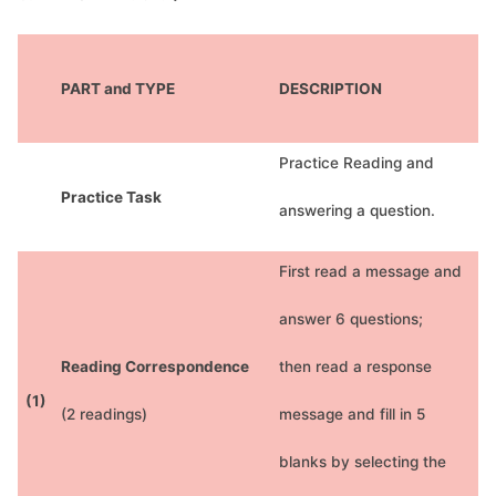
PART and TYPE
DESCRIPTION
Q
Practice Reading and
Practice Task
answering a question.
First read a message and
answer 6 questions;
Reading Correspondence
then read a response
(1)
(2 readings)
message and fill in 5
blanks by selecting
the